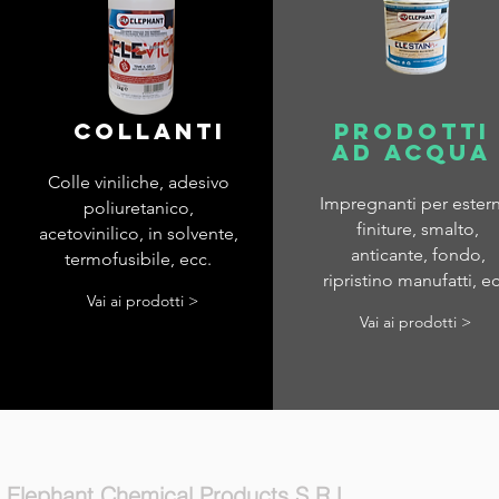
COLLANTI
PRODOTTI
AD ACQUA
Colle viniliche, adesivo
Impregnanti per ester
poliuretanico,
finiture, smalto,
acetovinilico, in solvente,
anticante, fondo,
termofusibile, ecc.
ripristino manufatti, ec
Vai ai prodotti >
Vai ai prodotti >
Elephant Chemical Products S.R.L.