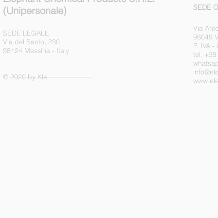
SEDE O
(Unipersonale)
Via Anto
SEDE LEGALE
98049 V
Via del Santo, 230
P. IVA 
98124 Messina - Italy
tel. +3
whatsa
info@el
© 2020 by Kla
www.ele